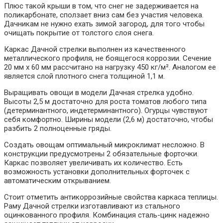
Плюс такой крыши в том, что снег не задерживается на
поликарбонате, сползает вниз сам без участия человека.
Дачникам не нужно ехать зимой загород, для того чтобы
очищать покрытие от толстого слоя снега.
Каркас Дачной стрелки выполнен из качественного
металлического профиля, не боящегося коррозии. Сечение
20 мм x 60 мм рассчитано на нагрузку 450 кг/м². Аналогом ее
является слой плотного снега толщиной 1,1 м.
Выращивать овощи в модели Дачная стрелка удобно.
Высоты 2,5 м достаточно для роста томатов любого типа
(детерминантного, индетерминантного). Огурцы чувствуют
себя комфортно. Ширины модели (2,6 м) достаточно, чтобы
разбить 2 полноценные гряды.
Создать овощам оптимальный микроклимат несложно. В
конструкции предусмотрены 2 обязательные форточки.
Каркас позволяет увеличивать их количество. Есть
возможность установки дополнительных форточек с
автоматическим открыванием.
Стоит отметить антикоррозийные свойства каркаса теплицы.
Раму Дачной стрелки изготавливают из стального
оцинкованного профиля. Комбинация сталь-цинк надежно