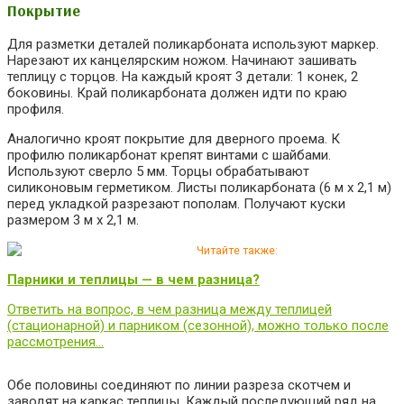
Покрытие
Для разметки деталей поликарбоната используют маркер.
Нарезают их канцелярским ножом. Начинают зашивать
теплицу с торцов. На каждый кроят 3 детали: 1 конек, 2
боковины. Край поликарбоната должен идти по краю
профиля.
Аналогично кроят покрытие для дверного проема. К
профилю поликарбонат крепят винтами с шайбами.
Используют сверло 5 мм. Торцы обрабатывают
силиконовым герметиком. Листы поликарбоната (6 м x 2,1 м)
перед укладкой разрезают пополам. Получают куски
размером 3 м x 2,1 м.
Читайте также:
Парники и теплицы — в чем разница?
Ответить на вопрос, в чем разница между теплицей
(стационарной) и парником (сезонной), можно только после
рассмотрения…
Обе половины соединяют по линии разреза скотчем и
заводят на каркас теплицы. Каждый последующий ряд на