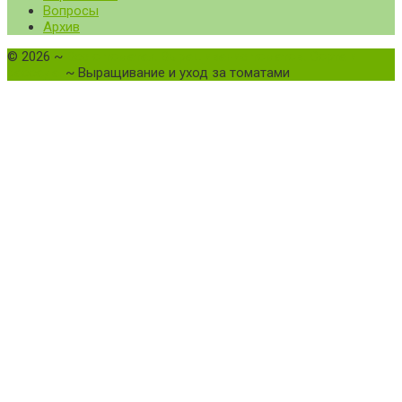
Вопросы
Архив
©
2026
~
Все о томатах. Выращивание томатов. Сорта и
рассада.
~ Выращивание и уход за томатами