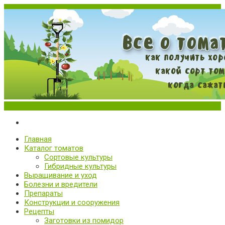
Меню
Все о томатах. Выращивание томатов. Сорта и рассада.
Выращивание и уход за томатами
Главная
Каталог томатов
Сортовые культуры
Гибридные культуры
Выращивание и уход
Болезни и вредители
Препараты
Конструкции и сооружения
Рецепты
Заготовки из помидор