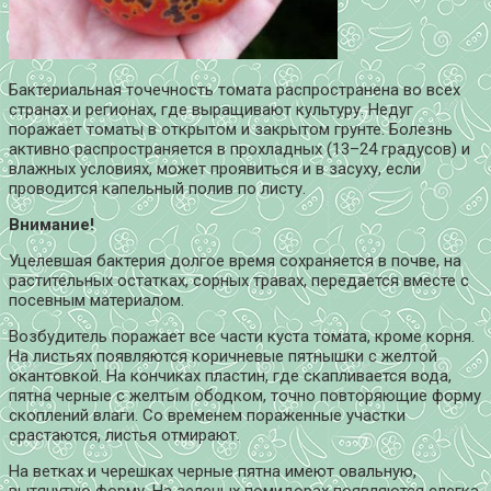
Бактериальная точечность томата распространена во всех
странах и регионах, где выращивают культуру. Недуг
поражает томаты в открытом и закрытом грунте. Болезнь
активно распространяется в прохладных (13–24 градусов) и
влажных условиях, может проявиться и в засуху, если
проводится капельный полив по листу.
Внимание!
Уцелевшая бактерия долгое время сохраняется в почве, на
растительных остатках, сорных травах, передается вместе с
посевным материалом.
Возбудитель поражает все части куста томата, кроме корня.
На листьях появляются коричневые пятнышки с желтой
окантовкой. На кончиках пластин, где скапливается вода,
пятна черные с желтым ободком, точно повторяющие форму
скоплений влаги. Со временем пораженные участки
срастаются, листья отмирают.
На ветках и черешках черные пятна имеют овальную,
вытянутую форму. На зеленых помидорах появляются слегка