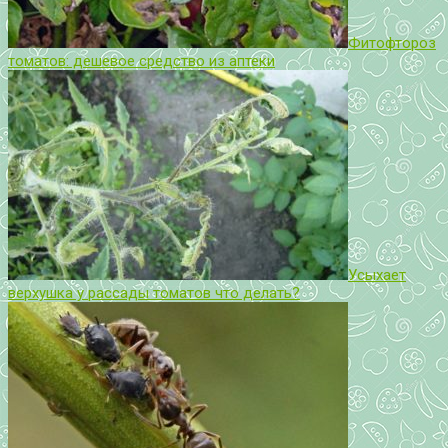
Фитофтороз
томатов: дешевое средство из аптеки
Усыхает
верхушка у рассады томатов что делать?