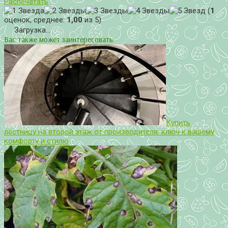
Распечатать
(
1
оценок, среднее:
1,00
из 5)
Загрузка...
Вас также может заинтересовать:
Купить
лестницу на второй этаж от производителя: ключ к вашему
комфорту и стилю