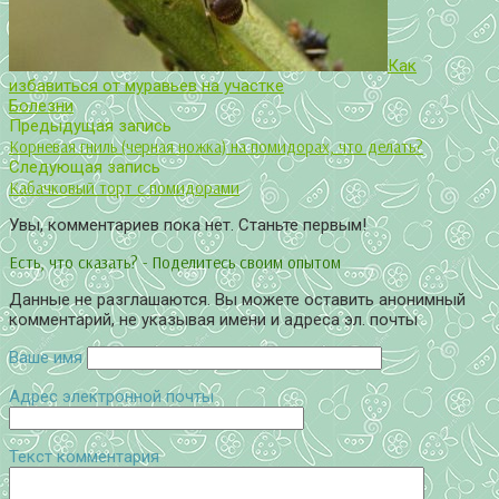
Как
избавиться от муравьев на участке
Болезни
Предыдущая запись
Корневая гниль (черная ножка) на помидорах, что делать?
Следующая запись
Кабачковый торт с помидорами
Увы, комментариев пока нет. Станьте первым!
Есть, что сказать? - Поделитесь своим опытом
Данные не разглашаются. Вы можете оставить анонимный
комментарий, не указывая имени и адреса эл. почты
Ваше имя
Адрес электронной почты
Текст комментария