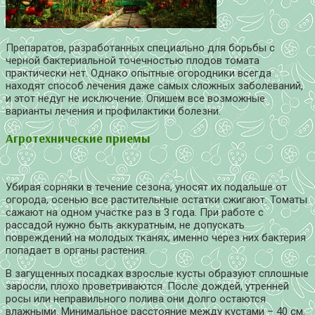
Препаратов, разработанных специально для борьбы с
черной бактериальной точечностью плодов томата
практически нет. Однако опытные огородники всегда
находят способ лечения даже самых сложных заболеваний,
и этот недуг не исключение. Опишем все возможные
варианты лечения и профилактики болезни.
Агротехнические приемы
Убирая сорняки в течение сезона, уносят их подальше от
огорода, осенью все растительные остатки сжигают. Томаты
сажают на одном участке раз в 3 года. При работе с
рассадой нужно быть аккуратным, не допускать
повреждений на молодых тканях, именно через них бактерия
попадает в органы растения.
В загущенных посадках взрослые кусты образуют сплошные
заросли, плохо проветриваются. После дождей, утренней
росы или неправильного полива они долго остаются
влажными. Минимальное расстояние между кустами – 40 см.