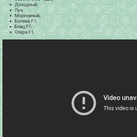
Доходный;
Луч;
Морковный;
Богема F1;
Блиц F1;
Опера F1.