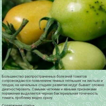
Большинство распространенных болезней томатов
сопровождаются появлением темных пятнышек на листьях и
плодах, на начальных стадиях развития недуг бывает сложно
диагностировать. Самыми четкими и явными признаками
поражения выделяется черная бактериальная точечность
томата, проблему видно сразу.
Содержание статьи