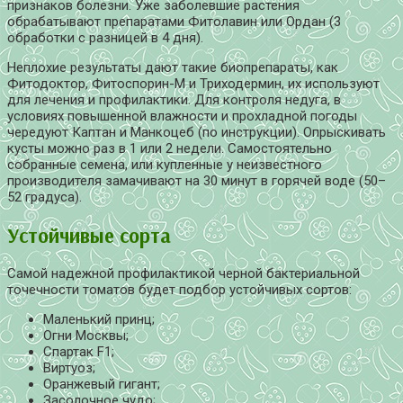
признаков болезни. Уже заболевшие растения
обрабатывают препаратами Фитолавин или Ордан (3
обработки с разницей в 4 дня).
Неплохие результаты дают такие биопрепараты, как
Фитодоктор, Фитоспорин-М и Триходермин, их используют
для лечения и профилактики. Для контроля недуга, в
условиях повышенной влажности и прохладной погоды
чередуют Каптан и Манкоцеб (по инструкции). Опрыскивать
кусты можно раз в 1 или 2 недели. Самостоятельно
собранные семена, или купленные у неизвестного
производителя замачивают на 30 минут в горячей воде (50–
52 градуса).
Устойчивые сорта
Самой надежной профилактикой черной бактериальной
точечности томатов будет подбор устойчивых сортов:
Маленький принц;
Огни Москвы;
Спартак F1;
Виртуоз;
Оранжевый гигант;
Засолочное чудо;