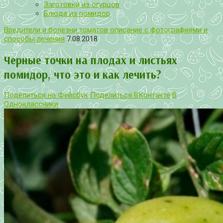
Заготовки из огурцов
Блюда из помидор
Вредители и болезни томатов описание с фотографиями и
способы лечения
7.08.2018
Черные точки на плодах и листьях
помидор, что это и как лечить?
Поделиться на Фейсбук
Поделиться ВКонтакте
В
Одноклассники