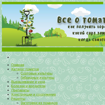
Меню
Все о томатах. Выращивание томатов. Сорта и рассада.
Выращивание и уход за томатами
Главная
Каталог томатов
Сортовые культуры
Гибридные культуры
Выращивание и уход
Болезни и вредители
Препараты
Конструкции и сооружения
Рецепты
Заготовки из помидор