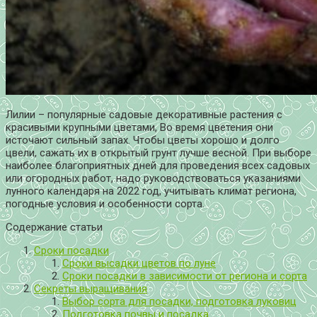
Лилии – популярные садовые декоративные растения с
красивыми крупными цветами, Во время цветения они
источают сильный запах. Чтобы цветы хорошо и долго
цвели, сажать их в открытый грунт лучше весной. При выборе
наиболее благоприятных дней для проведения всех садовых
или огородных работ, надо руководствоваться указаниями
лунного календаря на 2022 год, учитывать климат региона,
погодные условия и особенности сорта.
Содержание статьи
Сроки посадки
Сроки высадки цветов по луне
Сроки посадки в зависимости от региона и сорта
Секреты выращивания
Выбор сорта для посадки, подготовка луковиц
Подготовка почвы и посадка