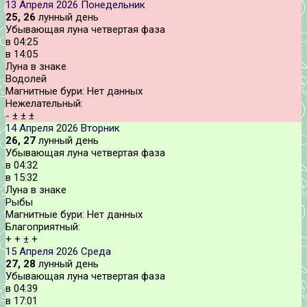
13 Апреля 2026
Понедельник
25, 26
лунный день
Убывающая луна четвертая фаза
в
04:25
в
14:05
Луна в знаке
Водолей
Магнитные бури:
Нет данных
Нежелательный:
-
±
±
±
14 Апреля 2026
Вторник
26, 27
лунный день
Убывающая луна четвертая фаза
в
04:32
в
15:32
Луна в знаке
Рыбы
Магнитные бури:
Нет данных
Благоприятный:
+
+
±
+
15 Апреля 2026
Среда
27, 28
лунный день
Убывающая луна четвертая фаза
в
04:39
в
17:01