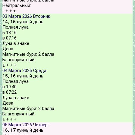
Нейтральный:
-
+
+
±
03 Марта 2026
Вторник
14, 15
лунный день
Полная луна
в
18:16
в
07:16
Луна в знаке
Дева
Магнитные бури:
2 балла
Благоприятный:
±
+
+
+
04 Марта 2026
Среда
15, 16
лунный день
Полная луна
в
19:40
в
07:22
Луна в знаке
Дева
Магнитные бури:
2 балла
Благоприятный:
±
+
+
+
05 Марта 2026
Четверг
16, 17
лунный день