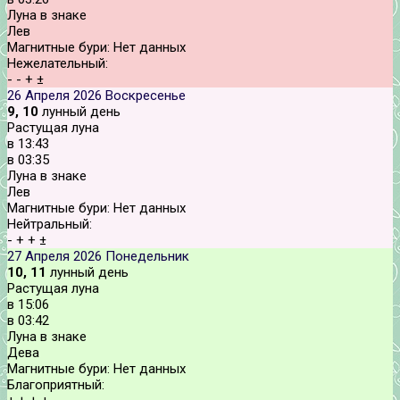
Луна в знаке
Лев
Магнитные бури:
Нет данных
Нежелательный:
-
-
+
±
26 Апреля 2026
Воскресенье
9, 10
лунный день
Растущая луна
в
13:43
в
03:35
Луна в знаке
Лев
Магнитные бури:
Нет данных
Нейтральный:
-
+
+
±
27 Апреля 2026
Понедельник
10, 11
лунный день
Растущая луна
в
15:06
в
03:42
Луна в знаке
Дева
Магнитные бури:
Нет данных
Благоприятный: