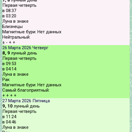
Первая четверть
в
08:37
в
03:20
Луна в знаке
Близнецы
Магнитные бури:
Нет данных
Нейтральный:
±
-
+
+
26 Марта 2026
Четверг
8, 9
лунный день
Первая четверть
в
09:53
в
04:14
Луна в знаке
Рак
Магнитные бури:
Нет данных
Самый благоприятный:
+
+
+
+
27 Марта 2026
Пятница
9, 10
лунный день
Первая четверть
в
11:24
в
04:46
Луна в знаке