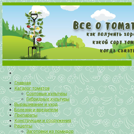
Меню
Все о томатах. Выращивание томатов. Сорта и рассада.
Выращивание и уход за томатами
Главная
Каталог томатов
Сортовые культуры
Гибридные культуры
Выращивание и уход
Болезни и вредители
Препараты
Конструкции и сооружения
Рецепты
Заготовки из помидор