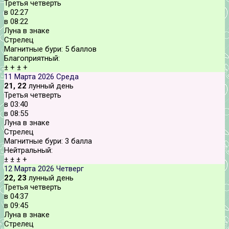
Третья четверть
в
02:27
в
08:22
Луна в знаке
Стрелец
Магнитные бури:
5 баллов
Благоприятный:
±
+
±
+
11 Марта 2026
Среда
21, 22
лунный день
Третья четверть
в
03:40
в
08:55
Луна в знаке
Стрелец
Магнитные бури:
3 балла
Нейтральный:
±
±
±
+
12 Марта 2026
Четверг
22, 23
лунный день
Третья четверть
в
04:37
в
09:45
Луна в знаке
Стрелец