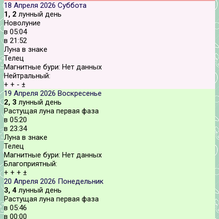
18 Апреля 2026
Суббота
1, 2
лунный день
Новолуние
в
05:04
в
21:52
Луна в знаке
Телец
Магнитные бури:
Нет данных
Нейтральный:
+
+
-
±
19 Апреля 2026
Воскресенье
2, 3
лунный день
Растущая луна первая фаза
в
05:20
в
23:34
Луна в знаке
Телец
Магнитные бури:
Нет данных
Благоприятный:
+
+
+
±
20 Апреля 2026
Понедельник
3, 4
лунный день
Растущая луна первая фаза
в
05:46
в
00:00