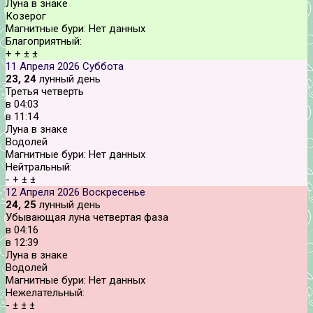
Луна в знаке
Козерог
Магнитные бури:
Нет данных
Благоприятный:
+
+
±
±
11 Апреля 2026
Суббота
23, 24
лунный день
Третья четверть
в
04:03
в
11:14
Луна в знаке
Водолей
Магнитные бури:
Нет данных
Нейтральный:
-
+
±
±
12 Апреля 2026
Воскресенье
24, 25
лунный день
Убывающая луна четвертая фаза
в
04:16
в
12:39
Луна в знаке
Водолей
Магнитные бури:
Нет данных
Нежелательный:
-
±
±
±