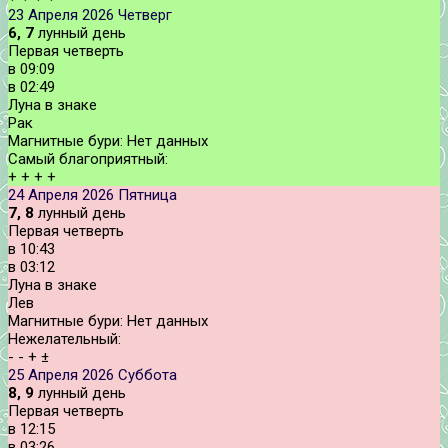
23 Апреля 2026
Четверг
6, 7
лунный день
Первая четверть
в
09:09
в
02:49
Луна в знаке
Рак
Магнитные бури:
Нет данных
Самый благоприятный:
+
+
+
+
24 Апреля 2026
Пятница
7, 8
лунный день
Первая четверть
в
10:43
в
03:12
Луна в знаке
Лев
Магнитные бури:
Нет данных
Нежелательный:
-
-
+
±
25 Апреля 2026
Суббота
8, 9
лунный день
Первая четверть
в
12:15
в
03:26