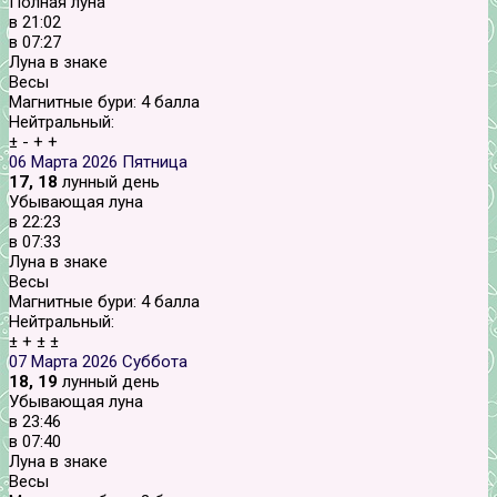
Полная луна
в
21:02
в
07:27
Луна в знаке
Весы
Магнитные бури:
4 балла
Нейтральный:
±
-
+
+
06 Марта 2026
Пятница
17, 18
лунный день
Убывающая луна
в
22:23
в
07:33
Луна в знаке
Весы
Магнитные бури:
4 балла
Нейтральный:
±
+
±
±
07 Марта 2026
Суббота
18, 19
лунный день
Убывающая луна
в
23:46
в
07:40
Луна в знаке
Весы