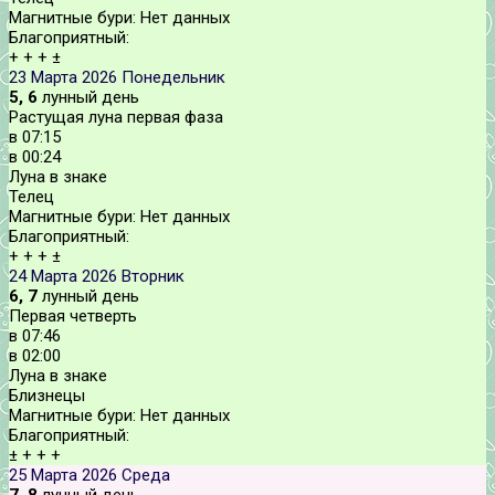
Магнитные бури:
Нет данных
Благоприятный:
+
+
+
±
23 Марта 2026
Понедельник
5, 6
лунный день
Растущая луна первая фаза
в
07:15
в
00:24
Луна в знаке
Телец
Магнитные бури:
Нет данных
Благоприятный:
+
+
+
±
24 Марта 2026
Вторник
6, 7
лунный день
Первая четверть
в
07:46
в
02:00
Луна в знаке
Близнецы
Магнитные бури:
Нет данных
Благоприятный:
±
+
+
+
25 Марта 2026
Среда
7, 8
лунный день