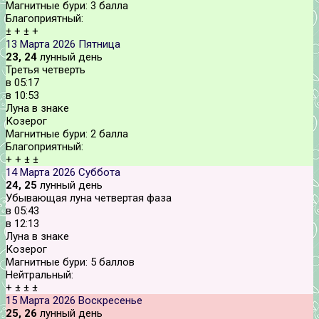
Магнитные бури:
3 балла
Благоприятный:
±
+
±
+
13 Марта 2026
Пятница
23, 24
лунный день
Третья четверть
в
05:17
в
10:53
Луна в знаке
Козерог
Магнитные бури:
2 балла
Благоприятный:
+
+
±
±
14 Марта 2026
Суббота
24, 25
лунный день
Убывающая луна четвертая фаза
в
05:43
в
12:13
Луна в знаке
Козерог
Магнитные бури:
5 баллов
Нейтральный:
+
±
±
±
15 Марта 2026
Воскресенье
25, 26
лунный день