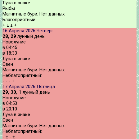
Луна в знаке
Рыбы
Магнитные бури:
Нет данных
Благоприятный:
+
±
±
+
16 Апреля 2026
Четверг
28, 29
лунный день
Новолуние
в
04:45
в
18:33
Луна в знаке
Овен
Магнитные бури:
Нет данных
Неблагоприятный:
-
-
-
+
17 Апреля 2026
Пятница
29, 30, 1
лунный день
Новолуние
в
04:53
в
20:10
Луна в знаке
Овен
Магнитные бури:
Нет данных
Неблагоприятный:
-
±
-
±