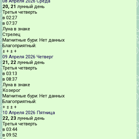
08 Апреля 2026
Среда
20, 21
лунный день
Третья четверть
в
02:27
в
07:37
Луна в знаке
Стрелец
Магнитные бури:
Нет данных
Благоприятный:
±
+
±
+
09 Апреля 2026
Четверг
21, 22
лунный день
Третья четверть
в
03:13
в
08:37
Луна в знаке
Козерог
Магнитные бури:
Нет данных
Благоприятный:
+
±
±
+
10 Апреля 2026
Пятница
22, 23
лунный день
Третья четверть
в
03:44
в
09:52