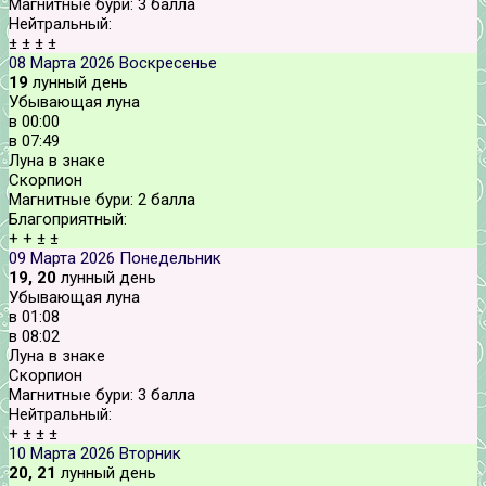
Магнитные бури:
3 балла
Нейтральный:
±
±
±
±
08 Марта 2026
Воскресенье
19
лунный день
Убывающая луна
в
00:00
в
07:49
Луна в знаке
Скорпион
Магнитные бури:
2 балла
Благоприятный:
+
+
±
±
09 Марта 2026
Понедельник
19, 20
лунный день
Убывающая луна
в
01:08
в
08:02
Луна в знаке
Скорпион
Магнитные бури:
3 балла
Нейтральный:
+
±
±
±
10 Марта 2026
Вторник
20, 21
лунный день