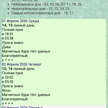
Нейтральные дни - 03, 05, 06, 07, 11, 18, 26
Нежелательные дни - 12, 13, 24, 25
Самые неблагоприятные дни - 16, 17
01 Апреля 2026
Среда
14, 15
лунный день
Полная луна
в
18:41
в
05:38
Луна в знаке
Дева
Магнитные бури:
Нет данных
Благоприятный:
±
+
+
+
02 Апреля 2026
Четверг
15, 16
лунный день
Полная луна
в
20:02
в
05:43
Луна в знаке
Весы
Магнитные бури:
Нет данных
Благоприятный:
±
+
+
+
03 Апреля 2026
Пятница