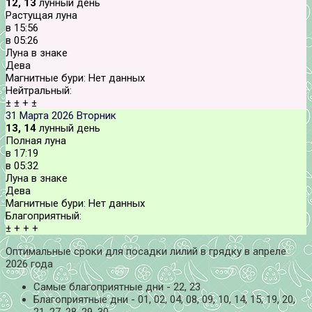
12, 13
лунный день
Растущая луна
в
15:56
в
05:26
Луна в знаке
Дева
Магнитные бури:
Нет данных
Нейтральный:
±
±
+
±
31 Марта 2026
Вторник
13, 14
лунный день
Полная луна
в
17:19
в
05:32
Луна в знаке
Дева
Магнитные бури:
Нет данных
Благоприятный:
±
+
+
+
Оптимальные сроки для посадки лилий в грядку в апреле
2026 года
Самые благоприятные дни - 22, 23
Благоприятные дни - 01, 02, 04, 08, 09, 10, 14, 15, 19, 20,
21, 27, 28, 29, 30