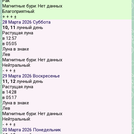
Рак
Магнитные бури:
Нет данных
Благоприятный:
+
+
+
±
28 Марта 2026
Суббота
10, 11
лунный день
Растущая луна
в
12:57
в
05:05
Луна в знаке
Лев
Магнитные бури:
Нет данных
Нейтральный:
-
+
+
±
29 Марта 2026
Воскресенье
11, 12
лунный день
Растущая луна
в
14:28
в
05:17
Луна в знаке
Лев
Магнитные бури:
Нет данных
Нейтральный:
-
+
+
±
30 Марта 2026
Понедельник