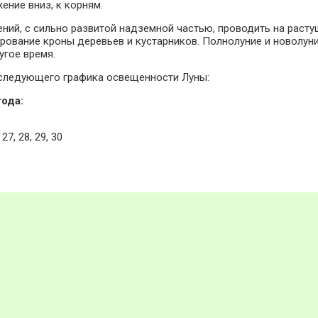
ние вниз, к корням.
ний, с сильно развитой надземной частью, проводить на раст
ование кроны деревьев и кустарников. Полнолуние и новолуние
угое время.
 следующего графика освещенности Луны:
года:
 27, 28, 29, 30