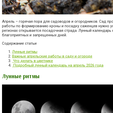
Апрель – горячая пора для садоводов и огородников. Сад пр
работы по формированию кроны и посадку саженцев нужно ус
регионах открывается посадочная страда. Лунный календарь 
благоприятных и запрещенных дней.
Содержание статьи
Лунные ритмы
Важные апрельские работы в саду и огороде
Что делать в цветнике
Подробный лунный календарь на апрель 2026 года
Лунные ритмы