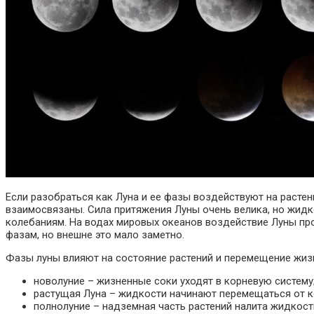
Если разобраться как Луна и ее фазы воздействуют на растен
взаимосвязаны. Сила притяжения Луны очень велика, но жидк
колебаниям. На водах мировых океанов воздействие Луны про
фазам, но внешне это мало заметно.
Фазы луны влияют на состояние растений и перемещение жиз
новолуние – жизненные соки уходят в корневую систему
растущая Луна – жидкости начинают перемещаться от ко
полнолуние – надземная часть растений налита жидкост