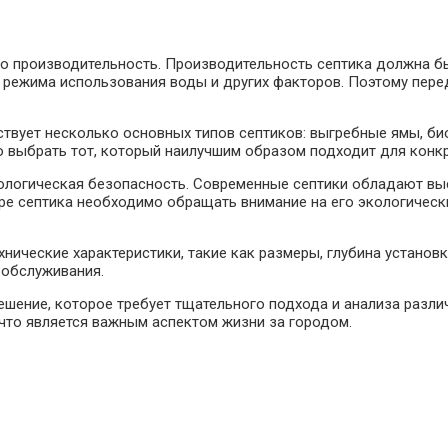
го производительность. Производительность септика должна б
, режима использования воды и других факторов. Поэтому пер
ствует несколько основных типов септиков: выгребные ямы, б
 выбрать тот, который наилучшим образом подходит для конкр
ологическая безопасность. Современные септики обладают выс
е септика необходимо обращать внимание на его экологически
нические характеристики, такие как размеры, глубина установк
 обслуживания.
решение, которое требует тщательного подхода и анализа разл
что является важным аспектом жизни за городом.