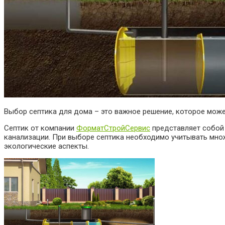
Выбор септика для дома – это важное решение, которое може
Септик от компании
ФорматСтройСервис
представляет собой 
канализации. При выборе септика необходимо учитывать множ
экологические аспекты.