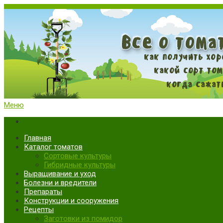
Меню
Все о томатах. Выращивание томатов. Сорта и рассада.
Выращивание и уход за томатами
Главная
Каталог томатов
Сортовые культуры
Гибридные культуры
Выращивание и уход
Болезни и вредители
Препараты
Конструкции и сооружения
Рецепты
Заготовки из помидор