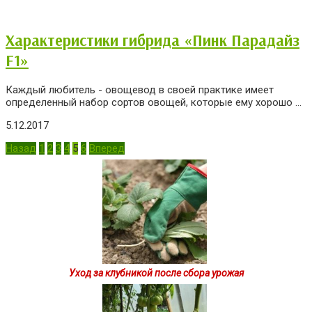
Характеристики гибрида «Пинк Парадайз
F1»
Каждый любитель - овощевод в своей практике имеет
определенный набор сортов овощей, которые ему хорошо ...
5.12.2017
Пагинация
Назад
1
2
3
4
5
6
Вперед
записей
Уход за клубникой после сбора урожая