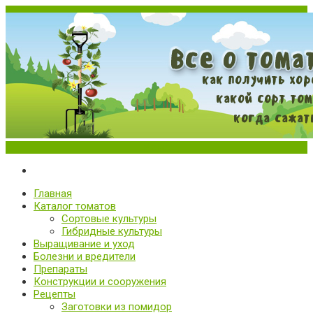
Меню
Все о томатах. Выращивание томатов. Сорта и рассада.
Выращивание и уход за томатами
Главная
Каталог томатов
Сортовые культуры
Гибридные культуры
Выращивание и уход
Болезни и вредители
Препараты
Конструкции и сооружения
Рецепты
Заготовки из помидор