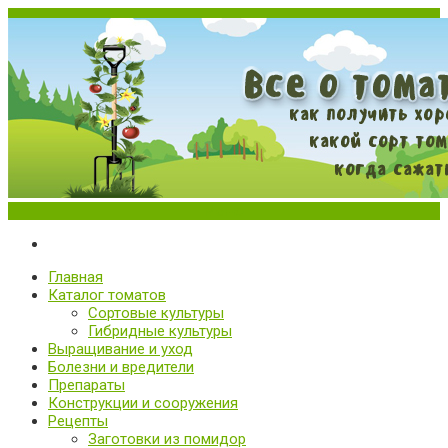
Меню
Все о томатах. Выращивание томатов. Сорта и рассада.
Выращивание и уход за томатами
Главная
Каталог томатов
Сортовые культуры
Гибридные культуры
Выращивание и уход
Болезни и вредители
Препараты
Конструкции и сооружения
Рецепты
Заготовки из помидор