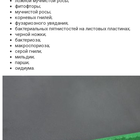
ложной мучнистой росы;
фитофторы;
мучнистой росы;
корневых гнилей;
фузариозного увядания;
бактериальных пятнистостей на листовых пластинах;
черной ножки;
бактериоза;
макроспориоза;
серой гнили;
мильдии;
парши;
оидиума.