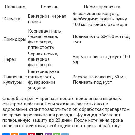
Название
Болезнь
Норма препарата
Высаживания капусту,
Бактериоз, черная
Капуста
необходимо полить лунку
ножка
100 мл готового раствора
Корневая гниль,
черная ножка,
Поливать по 50-100 мл под
Помидоры
фитофтора,
куст
пятнистость
Черная ножка,
Норма полива под куст 100
Перец
бактериоз
мл
фитофтора
Бактериальная
Тыквенные
пятнистость,
Расход на саженец 50 мл,
культуры
фузариозное
Поливать под куст
увядание
Споробактерин – препарат нового поколения с широким
спектром действия. Если хотите вырастить овощи
здоровыми, стоит позаботиться об обработках препаратом
во время пересаживания рассады. Фунгицид обеспечит
полноценную защиту до 20 дней. После истечения срока
полезного действия, необходимо повторить обработку.