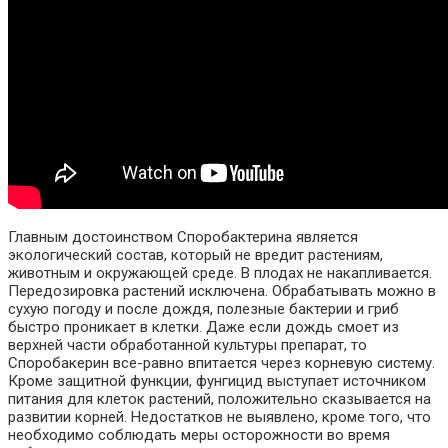
Главным достоинством Споробактерина является
экологический состав, который не вредит растениям,
животным и окружающей среде. В плодах не накапливается.
Передозировка растений исключена. Обрабатывать можно в
сухую погоду и после дождя, полезные бактерии и гриб
быстро проникает в клетки. Даже если дождь смоет из
верхней части обработанной культуры препарат, то
Споробакерин все-равно впитается через корневую систему.
Кроме защитной функции, фунгицид выступает источником
питания для клеток растений, положительно сказывается на
развитии корней. Недостатков не выявлено, кроме того, что
необходимо соблюдать меры осторожности во время