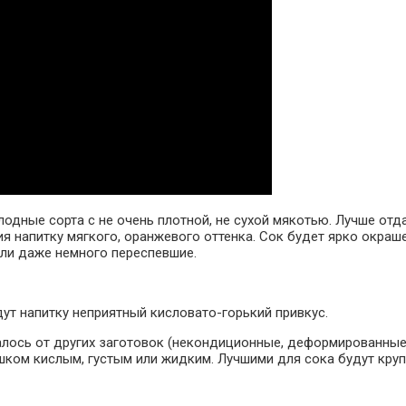
лодные сорта с не очень плотной, не сухой мякотью. Лучше от
я напитку мягкого, оранжевого оттенка. Сок будет ярко окр
или даже немного переспевшие.
ут напитку неприятный кисловато-горький привкус.
талось от других заготовок (некондиционные, деформированные
ишком кислым, густым или жидким. Лучшими для сока будут кру