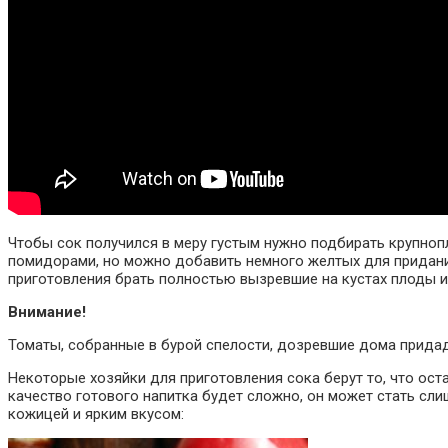
Чтобы сок получился в меру густым нужно подбирать крупноп
помидорами, но можно добавить немного желтых для придани
приготовления брать полностью вызревшие на кустах плоды 
Внимание!
Томаты, собранные в бурой спелости, дозревшие дома придад
Некоторые хозяйки для приготовления сока берут то, что ос
качество готового напитка будет сложно, он может стать сл
кожицей и ярким вкусом: