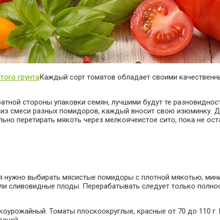
того грунта
Каждый сорт томатов обладает своими качественн
тной стороны упаковки семян, лучшими будут те разновидности
 из смеси разных помидоров, каждый вносит свою изюминку. Д
льно перетирать мякоть через мелкоячеистое сито, пока не ост
ия нужно выбирать мясистые помидоры с плотной мякотью, мин
и сливовидные плоды. Перерабатывать следует только полнос
оурожайный. Томаты плоскоокруглые, красные от 70 до 110 г. 