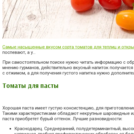
Самые насыщенные вкусом сорта томатов для теплиц и откры
поспевают, а у…
При самостоятельном поиске нужно читать информацию с обра
мнению гурманов, действительно вкусный напиток получается
с отжимом, а для получения густого напитка нужно дополните
Томаты для пасты
Хорошая паста имеет густую консистенцию, для приготовлен
Такими характеристиками обладают некрупные шаровидные ил
паста приобретет бурый оттенок. Лучшие разновидности:
Краснодарец. Среднеранний, полудетерминантный, высок