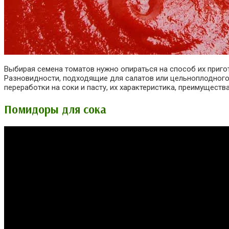
Выбирая семена томатов нужно опираться на способ их пригот
Разновидности, подходящие для салатов или цельноплодного
переработки на соки и пасту, их характеристика, преимущества
Помидоры для сока