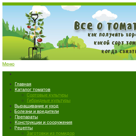
Меню
Все о томатах. Выращивание томатов. Сорта и рассада.
Выращивание и уход за томатами
Главная
Каталог томатов
Сортовые культуры
Гибридные культуры
Выращивание и уход
Болезни и вредители
Препараты
Конструкции и сооружения
Рецепты
Заготовки из помидор