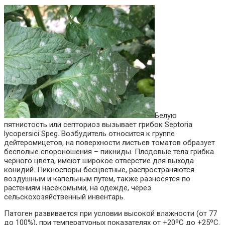
Белую
пятнистость или септориоз вызывает грибок Septoria
lycopersici Speg. Возбудитель относится к группе
дейтеромицетов, на поверхности листьев томатов образует
бесполые спороношения – пикниды. Плодовые тела грибка
черного цвета, имеют широкое отверстие для выхода
конидий. Пикноспоры бесцветные, распространяются
воздушным и капельным путем, также разносятся по
растениям насекомыми, на одежде, через
сельскохозяйственный инвентарь.
Патоген развивается при условии высокой влажности (от 77
до 100%), при температурных показателях от +20ºC до +25ºC.