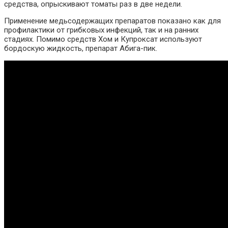
средства, опрыскивают томаты раз в две недели.
Применение медьсодержащих препаратов показано как для
профилактики от грибковых инфекций, так и на ранних
стадиях. Помимо средств Хом и Купроксат используют
бордоскую жидкость, препарат Абига-пик.