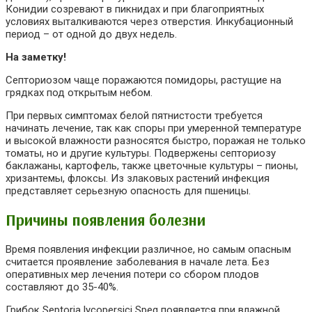
Конидии созревают в пикнидах и при благоприятных
условиях выталкиваются через отверстия. Инкубационный
период – от одной до двух недель.
На заметку!
Септориозом чаще поражаются помидоры, растущие на
грядках под открытым небом.
При первых симптомах белой пятнистости требуется
начинать лечение, так как споры при умеренной температуре
и высокой влажности разносятся быстро, поражая не только
томаты, но и другие культуры. Подвержены септориозу
баклажаны, картофель, также цветочные культуры – пионы,
хризантемы, флоксы. Из злаковых растений инфекция
представляет серьезную опасность для пшеницы.
Причины появления болезни
Время появления инфекции различное, но самым опасным
считается проявление заболевания в начале лета. Без
оперативных мер лечения потери со сбором плодов
составляют до 35-40%.
Грибок Septoria lycopersici Speg появляется при влажной