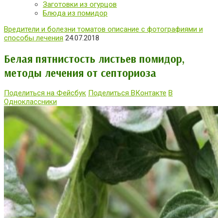
Заготовки из огурцов
Блюда из помидор
Вредители и болезни томатов описание с фотографиями и
способы лечения
24.07.2018
Белая пятнистость листьев помидор,
методы лечения от септориоза
Поделиться на Фейсбук
Поделиться ВКонтакте
В
Одноклассники