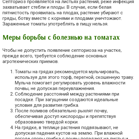
Септориоз проявляется на листьях растений, реже инфекция
захватывает стебли и плоды. В случае, если белая
пятнистость проявилась на плодах, растение убирают с
гряды, ботву вместе с корнями и плодами уничтожают.
Зараженные томаты употреблять в пищу нельзя.
Меры борьбы с болезнью на томатах
Чтобы не допустить появление септориоза на участке,
прежде всего, требуется соблюдение основных
агротехнических приемов.
Томаты на грядах рекомендуется мульчировать,
используя для этого торф, перегной, скошенную траву.
Мульча помогает регулировать уровень влажности
почвы, не допуская переувлажнения.
Соблюдение расстояний между растениями при
посадке. При загущении создаются идеальные
условия для развития грибка.
После поливов обязательно рыхлят почву,
обеспечивая доступ кислороды и препятствуя
образованию твердой корки.
На грядке, в теплице растения подвязывают, не
допуская падения кустов на землю. При влажной
погоде споры грибка с почвы попадают на листья и