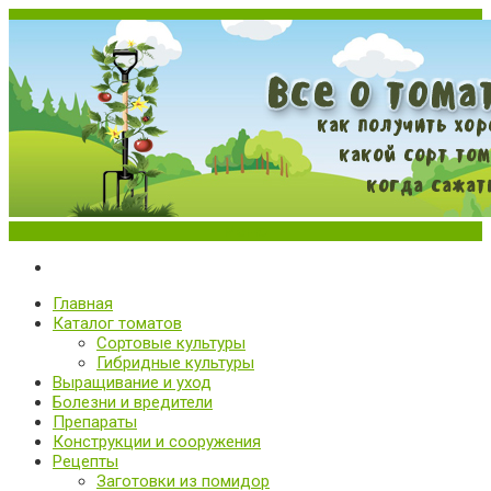
Меню
Все о томатах. Выращивание томатов. Сорта и рассада.
Выращивание и уход за томатами
Главная
Каталог томатов
Сортовые культуры
Гибридные культуры
Выращивание и уход
Болезни и вредители
Препараты
Конструкции и сооружения
Рецепты
Заготовки из помидор