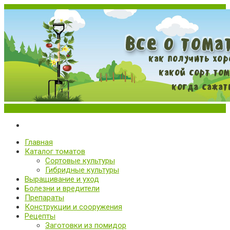
Меню
Все о томатах. Выращивание томатов. Сорта и рассада.
Выращивание и уход за томатами
Главная
Каталог томатов
Сортовые культуры
Гибридные культуры
Выращивание и уход
Болезни и вредители
Препараты
Конструкции и сооружения
Рецепты
Заготовки из помидор