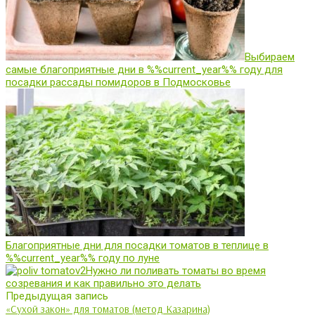
Выбираем
самые благоприятные дни в %%current_year%% году для
посадки рассады помидоров в Подмосковье
Благоприятные дни для посадки томатов в теплице в
%%current_year%% году по луне
Нужно ли поливать томаты во время
созревания и как правильно это делать
Предыдущая запись
«Сухой закон» для томатов (метод Казарина)