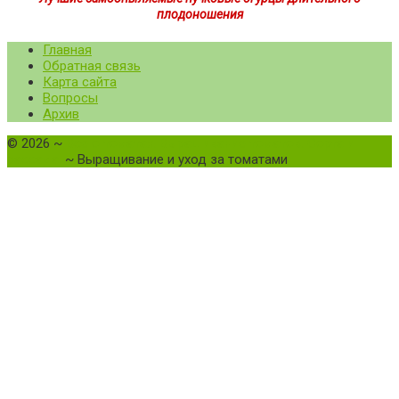
плодоношения
Главная
Обратная связь
Карта сайта
Вопросы
Архив
©
2026
~
Все о томатах. Выращивание томатов. Сорта и
рассада.
~ Выращивание и уход за томатами