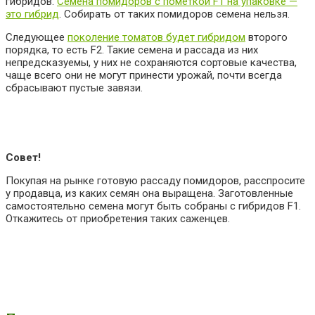
гибридов.
Семена помидоров с пометкой F1 на упаковке —
это гибрид
. Собирать от таких помидоров семена нельзя.
Следующее
поколение томатов будет гибридом
второго
порядка, то есть F2. Такие семена и рассада из них
непредсказуемы, у них не сохраняются сортовые качества,
чаще
всего они не могут принести урожай, почти всегда
сбрасывают пустые завязи.
Совет!
Покупая на рынке готовую рассаду помидоров, расспросите
у продавца, из каких семян она выращена. Заготовленные
самостоятельно семена могут быть собраны с гибридов F1.
Откажитесь от приобретения таких саженцев.