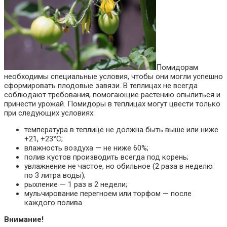
Помидорам
необходимы специальные условия, чтобы они могли успешно
сформировать плодовые завязи. В теплицах не всегда
соблюдают требования, помогающие растению
опылиться и
принести урожай
.
Помидоры в теплицах могут цвести то
лько
при следующих условиях:
температура в теплице не должна быть выше или ниже
+21, +23°C;
влажность воздуха — не ниже 60%;
полив кустов
производить
всегда под корень;
увлажнение не частое, но обильное (2 раза в неделю
по 3 литра воды);
рыхление — 1 раз в 2 недели;
мульчирование перегноем или торфом — после
каждого полива.
Внимание!