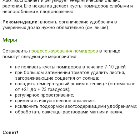
Азот восполняет и регулирует энергетический баланс
растения. Его нехватка делает кусты помидоров слабыми и
неспособными к плодоношению.
Рекомендации:
вносить органические удобрения в
умеренных дозах нужно обязательно (см. выше).
Меры
Остановить
процесс жирования помидоров
в теплице
помогут следующие мероприятия:
не поливать кусты помидоров в течение 7-10 дней;
при большом затемнении томатов удалить листья,
загораживающие соцветия от солнца;
наладить температурный режим в теплице (оптимально
от +21 до + 23 градусов);
регулярное проветривание;
применять искусственное опыление;
исключить подкормки азотсодержащими удобрениями;
обработать саженцы растворами магния и калия.
Совет!