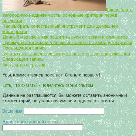
Как выбрать
загородную недвижимость: основные критерии перед
покупкой
Как выбрать качественный инструмент для домашней
мастерской
Дачный марафон: как защитить руки от земли и химикатов
Преимущества жизни в Кызыле: советы по выбору квартиры
Предыдущая запись
Купить сеты суши роллов: погружение в мир японской кулинарии
Следующая запись
Экскаватор погрузчик
Увы, комментариев пока нет. Станьте первым!
Есть, что сказать? - Поделитесь своим опытом
Данные не разглашаются. Вы можете оставить анонимный
комментарий, не указывая имени и адреса эл. почты
Ваше имя
Адрес электронной почты