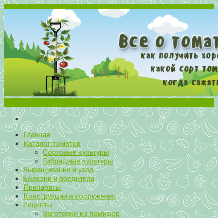
Меню
Все о томатах. Выращивание томатов. Сорта и рассада.
Выращивание и уход за томатами
Главная
Каталог томатов
Сортовые культуры
Гибридные культуры
Выращивание и уход
Болезни и вредители
Препараты
Конструкции и сооружения
Рецепты
Заготовки из помидор