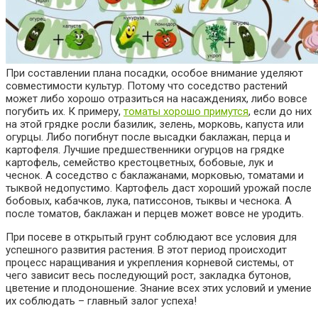
При составлении плана посадки, особое внимание уделяют
совместимости культур. Потому что соседство растений
может либо хорошо отразиться на насаждениях, либо вовсе
погубить их. К примеру,
томаты хорошо примутся
, если до них
на этой грядке росли базилик, зелень, морковь, капуста или
огурцы. Либо погибнут после высадки баклажан, перца и
картофеля. Лучшие предшественники огурцов на грядке
картофель, семейство крестоцветных, бобовые, лук и
чеснок. А соседство с баклажанами, морковью, томатами и
тыквой недопустимо. Картофель даст хороший урожай после
бобовых, кабачков, лука, патиссонов, тыквы и чеснока. А
после томатов, баклажан и перцев может вовсе не уродить.
При посеве в открытый грунт соблюдают все условия для
успешного развития растения. В этот период происходит
процесс наращивания и укрепления корневой системы, от
чего зависит весь последующий рост, закладка бутонов,
цветение и плодоношение. Знание всех этих условий и умение
их соблюдать – главный залог успеха!