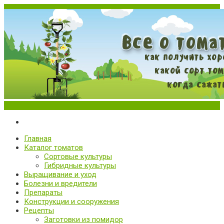
Меню
Все о томатах. Выращивание томатов. Сорта и рассада.
Выращивание и уход за томатами
Главная
Каталог томатов
Сортовые культуры
Гибридные культуры
Выращивание и уход
Болезни и вредители
Препараты
Конструкции и сооружения
Рецепты
Заготовки из помидор