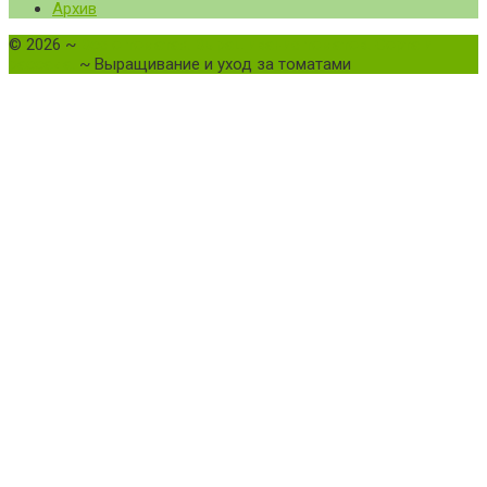
Архив
©
2026
~
Все о томатах. Выращивание томатов. Сорта и
рассада.
~ Выращивание и уход за томатами