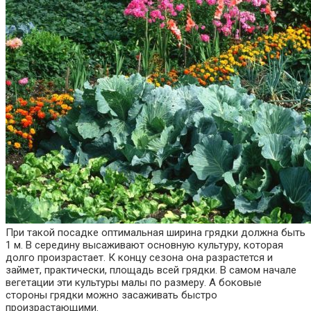
При такой посадке оптимальная ширина грядки должна быть
1 м. В середину высаживают основную культуру, которая
долго произрастает. К концу сезона она разрастется и
займет, практически, площадь всей грядки. В самом начале
вегетации эти культуры малы по размеру. А боковые
стороны грядки можно засаживать быстро
произрастающими.