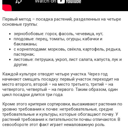
Первый метод – посадка растений, разделенных на четыре
основные группы:
зернобобовые: горох, фасоль, чечевица, нут;
плодовые: перец, томаты, огурцы, кабачки и
баклажаны;
с корнеплодами: морковь, свёкла, картофель, редька,
пастернак;
листовые: петрушка, укроп, лист салата, капуста, лук и
другие.
Каждой культуре отводят четыре участка. Через год
начинают смещать посадку: первый участок переходит на
место второго, второй – на место третьего, третий – на
четвертого, четвертый – на первого. Таким образом, один
цикл посадки длится три года.
Кроме этого критерия сортировки, высаживают растения по
уровню требования к почве: нетребовательные, средне
требовательные и культуры, которые обогащают почву. У
растений требования к питательности почвы отличаются. В
севообороте этот факт играет немаловажную роль.