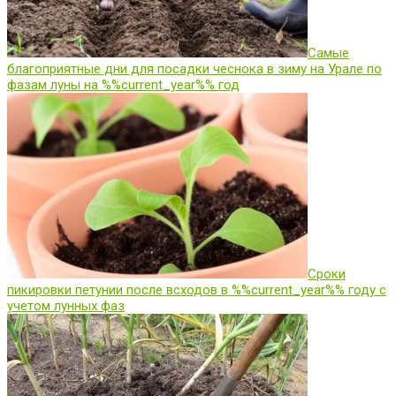
Самые
благоприятные дни для посадки чеснока в зиму на Урале по
фазам луны на %%current_year%% год
Сроки
пикировки петунии после всходов в %%current_year%% году с
учетом лунных фаз