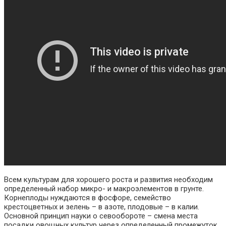
Всем культурам для хорошего роста и развития необходим
определенный набор микро- и макроэлементов в грунте.
Корнеплоды нуждаются в фосфоре, семейство
крестоцветных и зелень – в азоте, плодовые – в калии.
Основной принцип науки о севообороте – смена места
посадки овощных культур через определенный промежуток