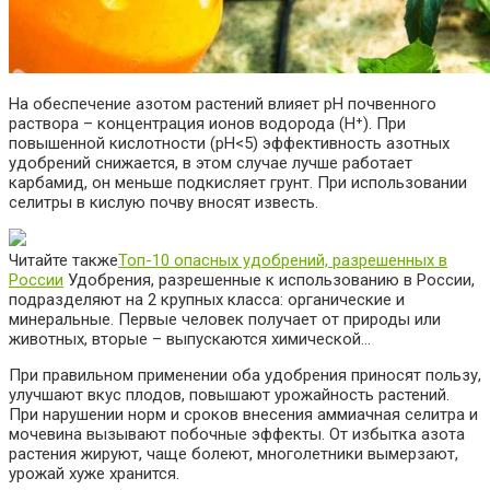
На обеспечение азотом растений влияет pH почвенного
раствора – концентрация ионов водорода (H⁺). При
повышенной кислотности (pH<5) эффективность азотных
удобрений снижается, в этом случае лучше работает
карбамид, он меньше подкисляет грунт. При использовании
селитры в кислую почву вносят известь.
Читайте также
Топ-10 опасных удобрений, разрешенных в
России
Удобрения, разрешенные к использованию в России,
подразделяют на 2 крупных класса: органические и
минеральные. Первые человек получает от природы или
животных, вторые – выпускаются химической…
При правильном применении оба удобрения приносят пользу,
улучшают вкус плодов, повышают урожайность растений.
При нарушении норм и сроков внесения аммиачная селитра и
мочевина вызывают побочные эффекты. От избытка азота
растения жируют, чаще болеют, многолетники вымерзают,
урожай хуже хранится.