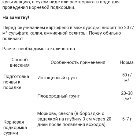
культивацию, в сухом виде или растворяют в воде для
проведения корневой подкормки.
На заметку!
Перед окучиванием картофеля в междурядья вносят по 20 г/
м² сульфата калия, аммиачной селитры. Почву обильно
поливают.
Расчет необходимого количества:
Способ
Особенность применения
Норма
внесения
50 г/
Подготовка
Истощенный грунт
м²
почвы к
посадке
20-30
Плодородный грунт
г/м²
Морковь, свекла (в бороздки с
заделкой на глубину 3 см через 20
5-7 г
Корневая
дней после появления всходов)
подкормка
сухими