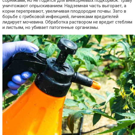
сорняками, но не годится для внекорневых подкормок. Траву
уничтожают опрыскиванием. Надземная часть выгорает, а
корни перепревают, увеличивая плодородие почвы. Зато в
борьбе с грибковой инфекцией, личинками вредителей
лидирует мочевина. Обработка раствором не вредит стеблям
и листьям, но убивает патогенные организмы.