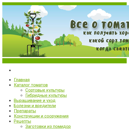
Меню
Все о томатах. Выращивание томатов. Сорта и рассада.
Выращивание и уход за томатами
Главная
Каталог томатов
Сортовые культуры
Гибридные культуры
Выращивание и уход
Болезни и вредители
Препараты
Конструкции и сооружения
Рецепты
Заготовки из помидор