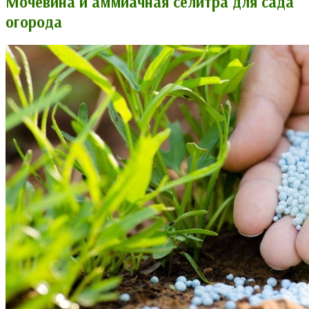
Мочевина и аммиачная селитра для сада
огорода