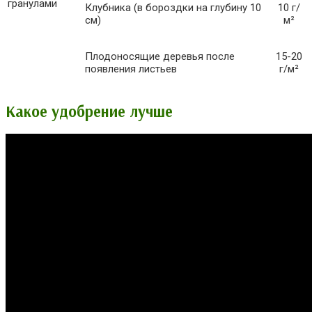
гранулами
Клубника (в бороздки на глубину 10
10 г/
см)
м²
Плодоносящие деревья после
15-20
появления листьев
г/м²
Какое удобрение лучше