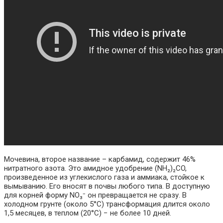
Мочевина, второе название – карбамид, содержит 46%
нитратного азота. Это амидное удобрение (NH₂)₂CO,
произведенное из углекислого газа и аммиака, стойкое к
вымыванию. Его вносят в почвы любого типа. В доступную
для корней форму NO₃⁻ он превращается не сразу. В
холодном грунте (около 5°C) трансформация длится около
1,5 месяцев, в теплом (20°C) − не более 10 дней.