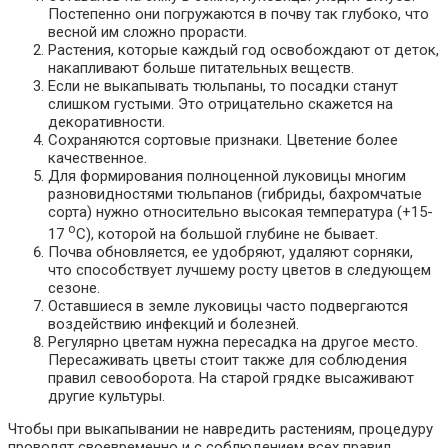
Постепенно они погружаются в почву так глубоко, что
весной им сложно прорасти.
Растения, которые каждый год освобождают от деток,
накапливают больше питательных веществ.
Если не выкапывать тюльпаны, то посадки станут
слишком густыми. Это отрицательно скажется на
декоративности.
Сохраняются сортовые признаки. Цветение более
качественное.
Для формирования полноценной луковицы многим
разновидностями тюльпанов (гибриды, бахромчатые
сорта) нужно относительно высокая температура (+15-
о
17
С), которой на большой глубине не бывает.
Почва обновляется, ее удобряют, удаляют сорняки,
что способствует лучшему росту цветов в следующем
сезоне.
Оставшиеся в земле луковицы часто подвергаются
воздействию инфекций и болезней.
Регулярно цветам нужна пересадка на другое место.
Пересаживать цветы стоит также для соблюдения
правил севооборота. На старой грядке высаживают
другие культуры.
Чтобы при выкапывании не навредить растениям, процедуру
проводят своевременно и с соблюдением всех правил.