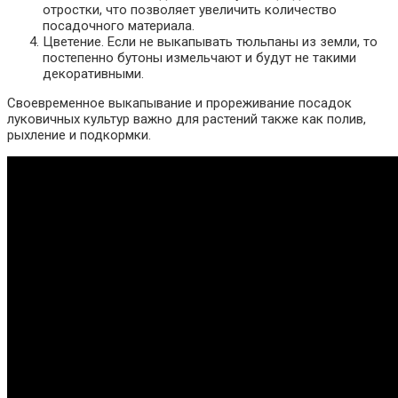
отростки, что позволяет увеличить количество
посадочного материала.
Цветение. Если не выкапывать тюльпаны из земли, то
постепенно бутоны измельчают и будут не такими
декоративными.
Своевременное выкапывание и прореживание посадок
луковичных культур важно для растений также как полив,
рыхление и подкормки.