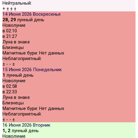
Нейтральный:
+
±
±
±
14 Июня 2026
Воскресенье
28, 29
лунный день
Новолуние
в
02:10
в
21:27
Луна в знаке
Близнецы
Магнитные бури:
Нет данных
Неблагоприятный:
±
-
-
±
15 Июня 2026
Понедельник
1
лунный день
Новолуние
в
02:58
в
22:33
Луна в знаке
Близнецы
Магнитные бури:
Нет данных
Неблагоприятный:
±
-
-
±
16 Июня 2026
Вторник
1, 2
лунный день
Новолуние