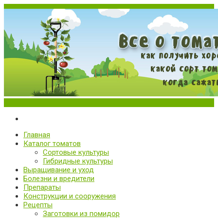
Меню
Все о томатах. Выращивание томатов. Сорта и рассада.
Выращивание и уход за томатами
Главная
Каталог томатов
Сортовые культуры
Гибридные культуры
Выращивание и уход
Болезни и вредители
Препараты
Конструкции и сооружения
Рецепты
Заготовки из помидор