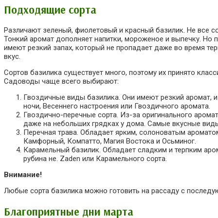
Подходящие сорта
Различают зеленый, фиолетовый и красный базилик. Не все с
Тонкий аромат дополняет напитки, мороженое и выпечку. Но 
имеют резкий запах, который не пропадает даже во время те
вкус.
Сортов базилика существует много, поэтому их принято класс
Садоводы чаще всего выбирают:
Гвоздичные виды базилика. Они имеют резкий аромат, и
ночи, Весеннего настроения или Гвоздичного аромата.
Гвоздично-перечные сорта. Из-за оригинального арома
даже на небольших грядках у дома. Самые вкусные виды
Перечная трава. Обладает ярким, солоноватым ароматом
Камфорный, Компатто, Магия Востока и Осьминог.
Карамельный базилик. Обладает сладким и терпким аром
рубина не. Zaden или Карамельного сорта.
Внимание!
Любые сорта базилика можно готовить на рассаду с послед
Благоприятные дни марта