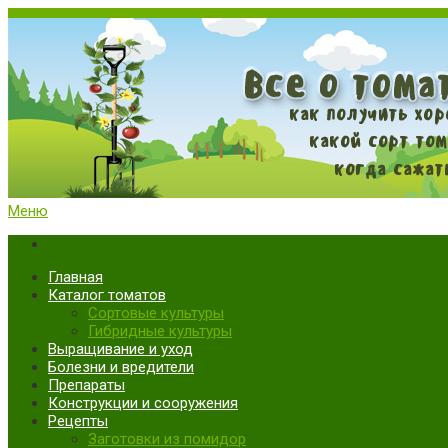
Меню
Все о томатах. Выращивание томатов. Сорта и рассада.
Выращивание и уход за томатами
Главная
Каталог томатов
Сортовые культуры
Гибридные культуры
Выращивание и уход
Болезни и вредители
Препараты
Конструкции и сооружения
Рецепты
Заготовки из помидор