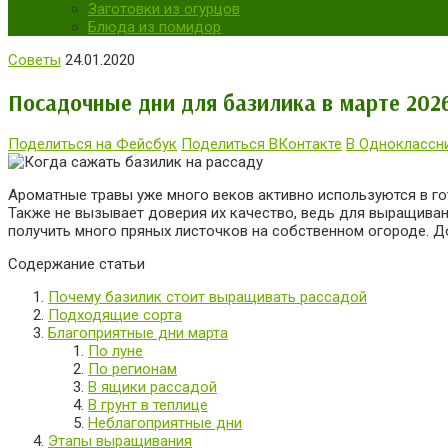
Заготовки из огурцов
Блюда из помидор
Советы
24.01.2020
Посадочные дни для базилика в марте 202
Поделиться на Фейсбук
Поделиться ВКонтакте
В Одноклассн
Ароматные травы уже много веков активно используются в го
Также не вызывает доверия их качество, ведь для выращива
получить много пряных листочков на собственном огороде. Д
Содержание статьи
Почему базилик стоит выращивать рассадой
Подходящие сорта
Благоприятные дни марта
По луне
По регионам
В ящики рассадой
В грунт в теплице
Неблагоприятные дни
Этапы выращивания