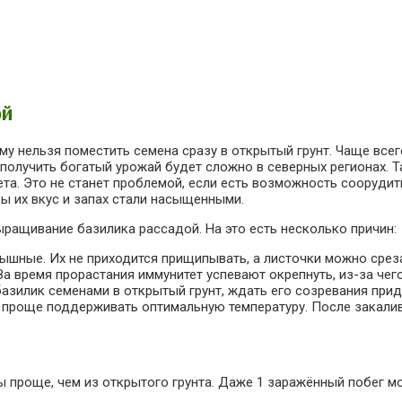
ой
у нельзя поместить семена сразу в открытый грунт. Чаще всег
 получить богатый урожай будет сложно в северных регионах. 
лета. Это не станет проблемой, если есть возможность сооруди
ы их вкус и запах стали насыщенными.
ращивание базилика рассадой. На это есть несколько причин:
ышные. Их не приходится прищипывать, а листочки можно среза
а время прорастания иммунитет успевают окрепнуть, из-за чег
азилик семенами в открытый грунт, ждать его созревания прид
. проще поддерживать оптимальную температуру. После закалив
 проще, чем из открытого грунта. Даже 1 заражённый побег мо