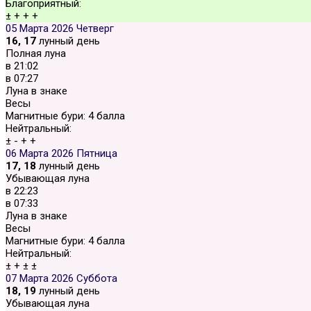
Благоприятный:
±
+
+
+
05 Марта 2026
Четверг
16, 17
лунный день
Полная луна
в
21:02
в
07:27
Луна в знаке
Весы
Магнитные бури:
4 балла
Нейтральный:
±
-
+
+
06 Марта 2026
Пятница
17, 18
лунный день
Убывающая луна
в
22:23
в
07:33
Луна в знаке
Весы
Магнитные бури:
4 балла
Нейтральный:
±
+
±
±
07 Марта 2026
Суббота
18, 19
лунный день
Убывающая луна