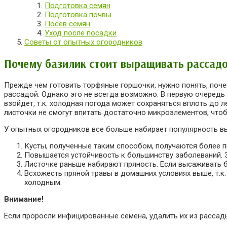
Подготовка семян
Подготовка почвы
Посев семян
Уход после посадки
Советы от опытных огородников
Почему базилик стоит выращивать рассад
Прежде чем готовить торфяные горшочки, нужно понять, почем
рассадой. Однако это не всегда возможно. В первую очередь
взойдет, т.к. холодная погода может сохраняться вплоть до 
листочки не смогут впитать достаточно микроэлементов, чтоб
У опытных огородников все больше набирает популярность вы
Кусты, полученные таким способом, получаются более п
Повышается устойчивость к большинству заболеваний. З
Листочке раньше набирают пряность. Если высаживать б
Всхожесть пряной травы в домашних условиях выше, т.к
холодным.
Внимание!
Если проросли инфицированные семена, удалить их из рассады