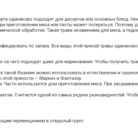
орта одинаково подходят для десертов или основных блюд. Не
при приготовлении мяса или пасты может потеряться. Поэтому
рмической обработки. Такая трава незаменима для мяса, а под
ифицировать по запаху. Все виды этой пряной травы одинаково
з-за чего подходят даже для маринования. Чтобы получить тра
та такой базилик можно использовать в естественном и сушен
 этой пряности — Маркиз и Фантазер.
. Часто используется дом приготовления мяса. При засушивани
атом. Считается одной из самых редких разновидностей. Чтоб
ующим перемещением в открытый грунт.