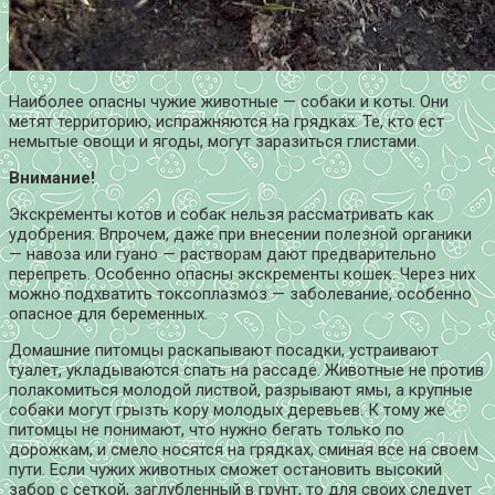
Наиболее опасны чужие животные — собаки и коты. Они
метят территорию, испражняются на грядках. Те, кто ест
немытые овощи и ягоды, могут заразиться глистами.
Внимание!
Экскременты котов и собак нельзя рассматривать как
удобрения. Впрочем, даже при внесении полезной органики
— навоза или гуано — растворам дают предварительно
перепреть. Особенно опасны экскременты кошек. Через них
можно подхватить токсоплазмоз — заболевание, особенно
опасное для беременных.
Домашние питомцы раскапывают посадки, устраивают
туалет, укладываются спать на рассаде. Животные не против
полакомиться молодой листвой, разрывают ямы, а крупные
собаки могут грызть кору молодых деревьев. К тому же
питомцы не понимают, что нужно бегать только по
дорожкам, и смело носятся на грядках, сминая все на своем
пути. Если чужих животных сможет остановить высокий
забор с сеткой, заглубленный в грунт, то для своих следует