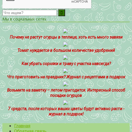
Мы в социальных сетях
Почему не растут огурцы в теплице, хоть есть много завязи
Томат нуждается в большом количестве удобрений
Как убрать сорняки и траву с участка навсегда?
Что приготовить на праздник? Журнал с рецептами в подарок
Возьмите на заметку – летом пригодится. Интересный способ
посадки огурцов
7 средств, после которых ваших цветы будут активно расти -
журнал в подарок!
Главная
Обратная связь