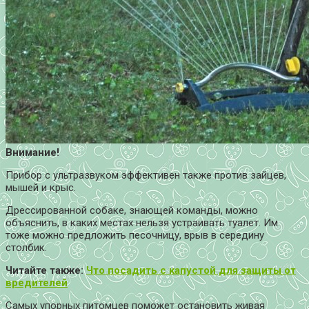
Внимание!
Прибор с ультразвуком эффективен также против зайцев,
мышей и крыс.
Дрессированной собаке, знающей команды, можно
объяснить, в каких местах нельзя устраивать туалет. Им
тоже можно предложить песочницу, врыв в середину
столбик.
Читайте также:
Что посадить с капустой для защиты от
вредителей
Самых упорных питомцев поможет остановить живая