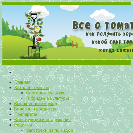
Меню
Все о томатах. Выращивание томатов. Сорта и рассада.
Выращивание и уход за томатами
Главная
Каталог томатов
Сортовые культуры
Гибридные культуры
Выращивание и уход
Болезни и вредители
Препараты
Конструкции и сооружения
Рецепты
Заготовки из помидор