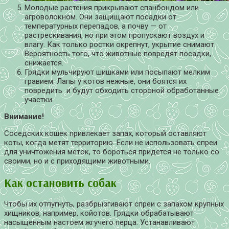
Молодые растения прикрывают спанбондом или
агроволокном. Они защищают посадки от
температурных перепадов, а почву — от
растрескивания, но при этом пропускают воздух и
влагу. Как только ростки окрепнут, укрытие снимают.
Вероятность того, что животные повредят посадки,
снижается.
Грядки мульчируют шишками или посыпают мелким
гравием. Лапы у котов нежные, они боятся их
повредить и будут обходить стороной обработанные
участки.
Внимание!
Соседских кошек привлекает запах, который оставляют
коты, когда метят территорию. Если не использовать спреи
для уничтожения меток, то бороться придется не только со
своими, но и с приходящими животными.
Как остановить собак
Чтобы их отпугнуть, разбрызгивают спреи с запахом крупных
хищников, например, койотов. Грядки обрабатывают
насыщенным настоем жгучего перца. Устанавливают