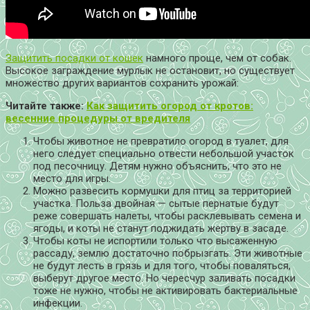
Защитить посадки от кошек
намного проще, чем от собак.
Высокое заграждение мурлык не остановит, но существует
множество других вариантов сохранить урожай:
Читайте также:
Как защитить огород от кротов:
весенние процедуры от вредителя
Чтобы животное не превратило огород в туалет, для
него следует специально отвести небольшой участок
под песочницу. Детям нужно объяснить, что это не
место для игры.
Можно развесить кормушки для птиц за территорией
участка. Польза двойная — сытые пернатые будут
реже совершать налеты, чтобы расклевывать семена и
ягоды, и коты не станут поджидать жертву в засаде.
Чтобы коты не испортили только что высаженную
рассаду, землю достаточно побрызгать. Эти животные
не будут лесть в грязь и для того, чтобы поваляться,
выберут другое место. Но чересчур заливать посадки
тоже не нужно, чтобы не активировать бактериальные
инфекции.