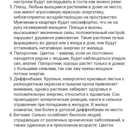
настроем будут заглядывать в гости как можно реже.
Плющ. Любым вьющимся растениям в доме не место,
они имеют агрессивную мужскую энергетику,
неблагоприятно воздействующую на пространство.
Мужчинам в квартире будет некомфортно, что не на
руку незамужней женщине. Плющи и вьюны,
высасывают жизненные силы, положительный настрой,
нарушают душевное равновесие. Такие растения лучше
выращивать во дворе или у входа в дом, они будут
отталкивать негативную энергию от жилища.
Папоротник. Цветок – вампир, если он постоянно
находится рядом с людьми, будет наблюдаться упадок
сил, апатия. Папоротник хорошо растет только в домах
с большими семьями, так как ему нужны мощные
потоки энергии.
Диффенбахия. Крупные, невероятно красивые листья с
разноцветным окрасом и пышная крона привлекает
внимание, однако растение забирает здоровье и
положительную энергию, относится к ядовитым. Сок
провоцирует аллергические реакции, ожоги и сильное
отравление при попадании в желудок. В жилых
комнатах, тем более в детской диффенбахии не место.
Бегония. Сильно ослабляет биополе людей,
страдающих от различных хронических заболеваний, а
также одиноких и в преклонном возрасте. Цветок