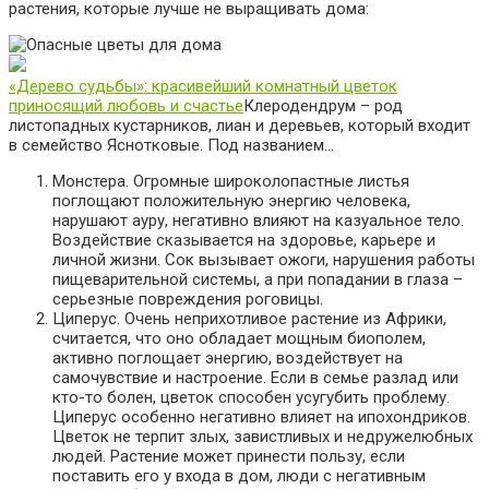
растения, которые лучше не выращивать дома:
«Дерево судьбы»: красивейший комнатный цветок
приносящий любовь и счастье
Клеродендрум – род
листопадных кустарников, лиан и деревьев, который входит
в семейство Яснотковые. Под названием…
Монстера. Огромные широколопастные листья
поглощают положительную энергию человека,
нарушают ауру, негативно влияют на казуальное тело.
Воздействие сказывается на здоровье, карьере и
личной жизни. Сок вызывает ожоги, нарушения работы
пищеварительной системы, а при попадании в глаза –
серьезные повреждения роговицы.
Циперус. Очень неприхотливое растение из Африки,
считается, что оно обладает мощным биополем,
активно поглощает энергию, воздействует на
самочувствие и настроение. Если в семье разлад или
кто-то болен, цветок способен усугубить проблему.
Циперус особенно негативно влияет на ипохондриков.
Цветок не терпит злых, завистливых и недружелюбных
людей. Растение может принести пользу, если
поставить его у входа в дом, люди с негативным