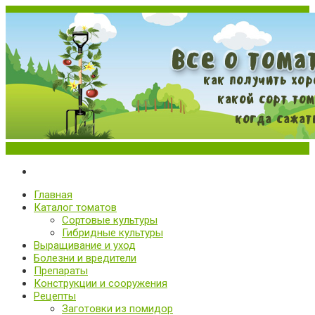
Меню
Все о томатах. Выращивание томатов. Сорта и рассада.
Выращивание и уход за томатами
Главная
Каталог томатов
Сортовые культуры
Гибридные культуры
Выращивание и уход
Болезни и вредители
Препараты
Конструкции и сооружения
Рецепты
Заготовки из помидор