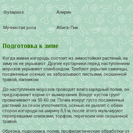
Фузариоз
Алирин
Мучнистая роса
Абига-Пик
Подготовка к зиме
Когда живая изгородь состоит из зимостойких растений, на
зиму их не укрывают. Другие кустарники перед наступлением
морозов укрывают спанбондом. Требуют укрытия саженцы,
посаженные осенью: их забрасывают листьями, скошенной
травой, лапником.
До наступления морозов проводят влагозарядный полив, он
предохраняет корни от вымерзания. Вокруг кустов грунт
промачивают на 50-60 см. Почва вокруг густо посаженных
растений за сезон уплотняется, осенью ее рыхлят с обеих
сторон изгороди на ширину 0,5 м, после этого мульчируют
перепревшими опилками, торфом, перегноем или скошенной
травой.
Обрезка, подкормка, полив, профилактические обработки от