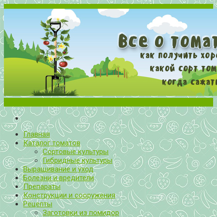
Меню
Все о томатах. Выращивание томатов. Сорта и рассада.
Выращивание и уход за томатами
Главная
Каталог томатов
Сортовые культуры
Гибридные культуры
Выращивание и уход
Болезни и вредители
Препараты
Конструкции и сооружения
Рецепты
Заготовки из помидор