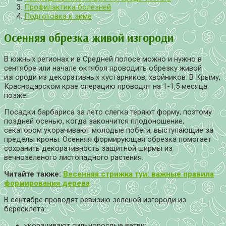
Профилактика болезней
Подготовка к зиме
Осенняя обрезка живой изгороди
В южных регионах и в Средней полосе можно и нужно в
сентябре или начале октября проводить обрезку живой
изгороди из декоративных кустарников, хвойников. В Крыму,
Краснодарском крае операцию проводят на 1-1,5 месяца
позже.
Посадки барбариса за лето слегка теряют форму, поэтому
поздней осенью, когда закончится плодоношение,
секатором укорачивают молодые побеги, выступающие за
пределы кроны. Осенняя формирующая обрезка помогает
сохранить декоративность защитной ширмы из
вечнозеленого листопадного растения.
Читайте также:
Весенняя стрижка туи: важные правила
формирования дерева
В сентябре проводят ревизию зеленой изгороди из
бересклета:
укорачивают сильнорослые ветви;