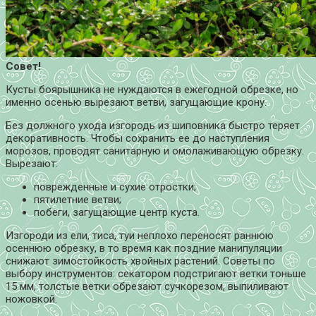
Совет!
Кусты боярышника не нуждаются в ежегодной обрезке, но
именно осенью вырезают ветви, загущающие крону.
Без должного ухода изгородь из шиповника быстро теряет
декоративность. Чтобы сохранить ее до наступления
морозов, проводят санитарную и омолаживающую обрезку.
Вырезают:
поврежденные и сухие отростки;
пятилетние ветви;
побеги, загущающие центр куста.
Изгороди из ели, тиса, туи неплохо переносят раннюю
осеннюю обрезку, в то время как поздние манипуляции
снижают зимостойкость хвойных растений. Советы по
выбору инструментов: секатором подстригают ветки тоньше
15 мм, толстые ветки обрезают сучкорезом, выпиливают
ножовкой.