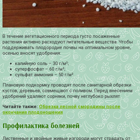
В течение вегетационного периода густо посаженные
растения активно расходуют питательные вещества. Чтобы
поддерживать плодородие почвы на оптимальном уровне,
осенью вносят удобрения:
калийную соль − 30 г/м²;
суперфосфат – 60 г/м²;
сульфат аммония – 50 г/м².
Плановую подкормку проводят после санитарной обрезки
кустов, деревьев, совмещают с поливом. Перед внесением
удобрений удаляют сорняки, почву неглубоко рыхлят.
Читайте также:
Обрезка лесной смородины после
окончания плодоношения
Профилактика болезней
Лиственные и хвойные живые изгороди могут страдать от