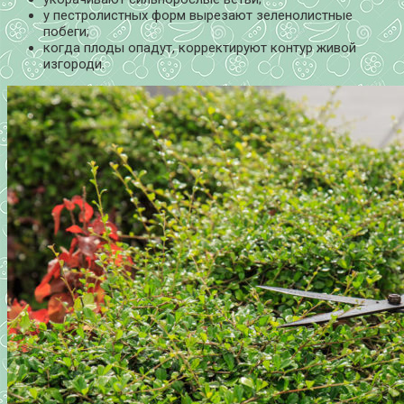
у пестролистных форм вырезают зеленолистные
побеги;
когда плоды опадут, корректируют контур живой
изгороди.