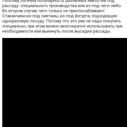
Поэтому логична популярность различных емкостей под
рассаду: специального производства или из-под чего-либо.
Во втором случае чего только не приспосабливают.
Стаканчики из-под сметаны, из-под йогурта, подходящую
одноразовую посуду. Потому что это уже не надо покупать
специально, при этом можно многократно использовать при
необходимости или выкинуть после высадки рассады.