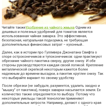
Читайте также
Удобрение из чайного жмыха
Одним из
дешевых и полезных удобрений для томатов является
использованная чайная заварка. Это эффективная,
безопасная, натуральная подкормка, не требующая
дополнительных финансовых затрат – кухонный…
Далее, как в истории про Гулливера Джонатана
Свифта
о
споре остроконечников и
тупоконечников
: одни практикуют
обрезание чайного пакетика сверху, другие снизу. И обе
стороны руководствуются каждая своей логикой. Крепление
металлической скрепкой некоторым кажется более
надежным до времени высадки, а пакетик круглее снизу. Так
что выбирайте вариант по своему удобству.
После обрезки (не забудьте, разумеется, удалить заодно и
“мышку” от пакетика), поверх заварки насыпается земля. Ее
количество также определяется по выбору. Потому что
некоторые умельцы такой технологии применяют
дополнительные хитрости. Например, делают с одного края