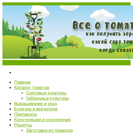
Меню
Все о томатах. Выращивание томатов. Сорта и рассада.
Выращивание и уход за томатами
Главная
Каталог томатов
Сортовые культуры
Гибридные культуры
Выращивание и уход
Болезни и вредители
Препараты
Конструкции и сооружения
Рецепты
Заготовки из помидор