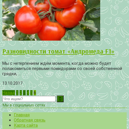
Разновидности томат «Андромеда F1»
Мы с нетерпением ждём момента, когда можно будет
полакомиться первыми помидорами со своей собственной
грядки, ...
13.10.2017
Пагинация
Назад
1
2
…
4
5
6
записей
Мы в социальных сетях
Главная
Обратная связь
Карта сайта