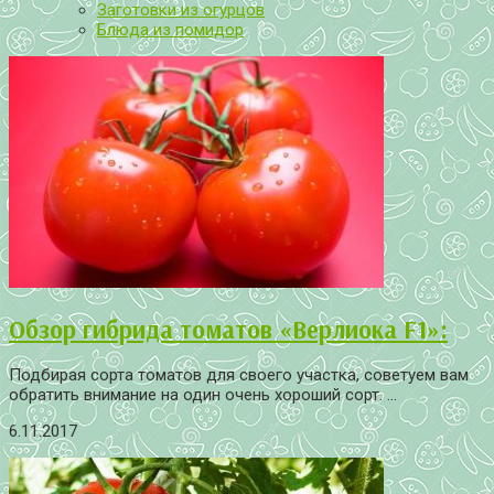
Заготовки из огурцов
Блюда из помидор
Обзор гибрида томатов «Верлиока F1»:
Подбирая сорта томатов для своего участка, советуем вам
обратить внимание на один очень хороший сорт. ...
6.11.2017