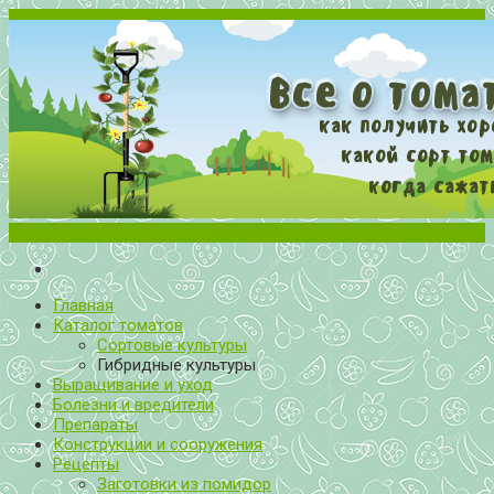
Меню
Все о томатах. Выращивание томатов. Сорта и рассада.
Выращивание и уход за томатами
Главная
Каталог томатов
Сортовые культуры
Гибридные культуры
Выращивание и уход
Болезни и вредители
Препараты
Конструкции и сооружения
Рецепты
Заготовки из помидор