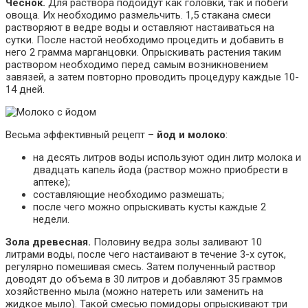
Чеснок.
Для раствора подойдут как головки, так и побеги
овоща. Их необходимо размельчить. 1,5 стакана смеси
растворяют в ведре воды и оставляют настаиваться на
сутки. После настой необходимо процедить и добавить в
него 2 грамма марганцовки. Опрыскивать растения таким
раствором необходимо перед самым возникновением
завязей, а затем повторно проводить процедуру каждые 10-
14 дней.
Весьма эффективный рецепт –
йод и молоко
:
на десять литров воды используют один литр молока и
двадцать капель йода (раствор можно приобрести в
аптеке);
составляющие необходимо размешать;
после чего можно опрыскивать кусты каждые 2
недели.
Зола древесная.
Половину ведра золы заливают 10
литрами воды, после чего настаивают в течение 3-х суток,
регулярно помешивая смесь. Затем полученный раствор
доводят до объема в 30 литров и добавляют 35 граммов
хозяйственно мыла (можно натереть или заменить на
жидкое мыло). Такой смесью помидоры опрыскивают три