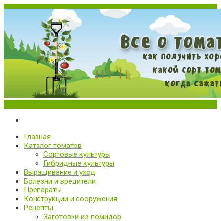
Меню
Все о томатах. Выращивание томатов. Сорта и рассада.
Выращивание и уход за томатами
Главная
Каталог томатов
Сортовые культуры
Гибридные культуры
Выращивание и уход
Болезни и вредители
Препараты
Конструкции и сооружения
Рецепты
Заготовки из помидор