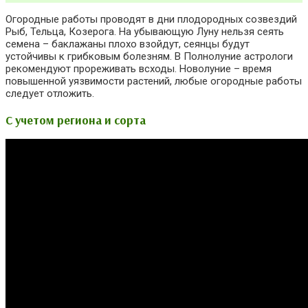
Огородные работы проводят в дни плодородных созвездий
Рыб, Тельца, Козерога. На убывающую Луну нельзя сеять
семена – баклажаны плохо взойдут, сеянцы будут
устойчивы к грибковым болезням. В Полнолуние астрологи
рекомендуют прореживать всходы. Новолуние – время
повышенной уязвимости растений, любые огородные работы
следует отложить.
С учетом региона и сорта