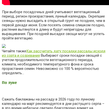
При выборе посадочных дней учитывают вегетационный
период, регион произрастания, лунный календарь. Окрепшие
сеянцы нужно высадить в открытый грунт не позднее, чем в
первой декаде июня. Если посеять семена слишком поздно,
растения вытянутся в длину и будут непригодны для
выращивания. При поздней высадке овощи могут не успеть
пройти вегетацию.
Читайте также
Как рассчитать дату посадки рассады исходя
из сорта и созревания
Выбирают сроки посадки овощей с
учетом продолжительности вегетационного периода,
климата, необходимого температурного фона и срока
прорастания семян. Невозможно со 100 % вероятностью
определить…
По луне
Сажать баклажаны на рассаду в
2026
году по лунному
календарю на март рекомендуется в дни растущего серпа –
в это время небесное светило благотворно влияет на