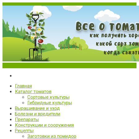
Меню
Все о томатах. Выращивание томатов. Сорта и рассада.
Выращивание и уход за томатами
Главная
Каталог томатов
Сортовые культуры
Гибридные культуры
Выращивание и уход
Болезни и вредители
Препараты
Конструкции и сооружения
Рецепты
Заготовки из помидор