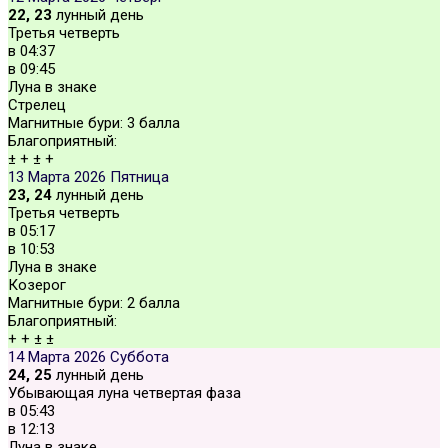
22, 23
лунный день
Третья четверть
в
04:37
в
09:45
Луна в знаке
Стрелец
Магнитные бури:
3 балла
Благоприятный:
±
+
±
+
13 Марта 2026
Пятница
23, 24
лунный день
Третья четверть
в
05:17
в
10:53
Луна в знаке
Козерог
Магнитные бури:
2 балла
Благоприятный:
+
+
±
±
14 Марта 2026
Суббота
24, 25
лунный день
Убывающая луна четвертая фаза
в
05:43
в
12:13
Луна в знаке