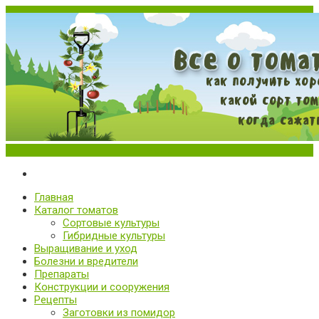
Меню
Все о томатах. Выращивание томатов. Сорта и рассада.
Выращивание и уход за томатами
Главная
Каталог томатов
Сортовые культуры
Гибридные культуры
Выращивание и уход
Болезни и вредители
Препараты
Конструкции и сооружения
Рецепты
Заготовки из помидор