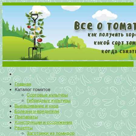
Меню
Все о томатах. Выращивание томатов. Сорта и рассада.
Выращивание и уход за томатами
Главная
Каталог томатов
Сортовые культуры
Гибридные культуры
Выращивание и уход
Болезни и вредители
Препараты
Конструкции и сооружения
Рецепты
Заготовки из помидор